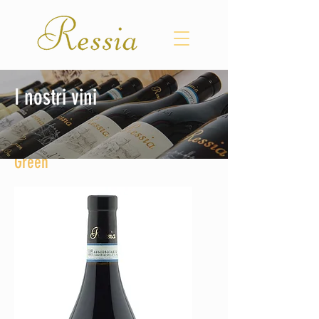
I nostri vini
Barbera d’Alba DOC Vigna Canova
Green