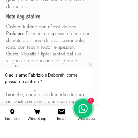
di acciaio.
Note degustative
Colore
: Rubino con riflessi violacei
Profumo
: Bouquet complesso e ricco con
sfumature di more di rovo, coriandolo,
rosa, con tocchi iodati e speziati.
Gusto
: Rispetta i tipici sentori del suo
vitigno con buona acidità, grande
equilibrio, con una componente tannico-
sapida suadente e persistente.
Ciao, siamo Fabrizio e Deborah, come
possiamo aiutarti ?
Abbinamenti gastronomici
: Carni
bianche, carni rosse di media struttura,
antipasti complessi, primi con sughi ricchi
1
e corposi.
Temperatura di servizio
: 18°c
Indirizzo
Wine Shop
Email
Whatsapp
Titolo alcolometrico
: 14 %
Estratto secco
: 32 g/l
Acidità totale
: 6,6 g/l