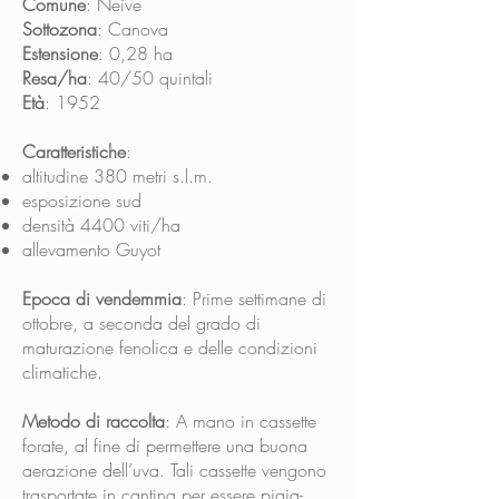
Comune
: Neive
Sottozona
: Canova
Estensione
: 0,28 ha
Resa/ha
: 40/50 quintali
Età
: 1952
Caratteristiche
:
altitudine 380 metri s.l.m.
esposizione sud
densità 4400 viti/ha
allevamento Guyot
Epoca di vendemmia
: Prime settimane di
ottobre, a seconda del grado di
maturazione fenolica e delle condizioni
climatiche.
Metodo di raccolta
: A mano in cassette
forate, al fine di permettere una buona
aerazione dell’uva. Tali cassette vengono
trasportate in cantina per essere pigia-