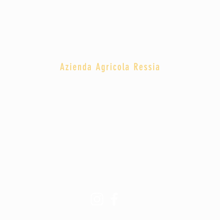
Azienda Agricola Ressia
Regione Canova 28 | 12052, Neive (CN) | Italy
(+39) 3336900131 |
info@ressia.com
© 2022 Azienda Agricola Ressia
P.Iva/ C.F. 03291930042
Privacy policy
|
Cookie policy