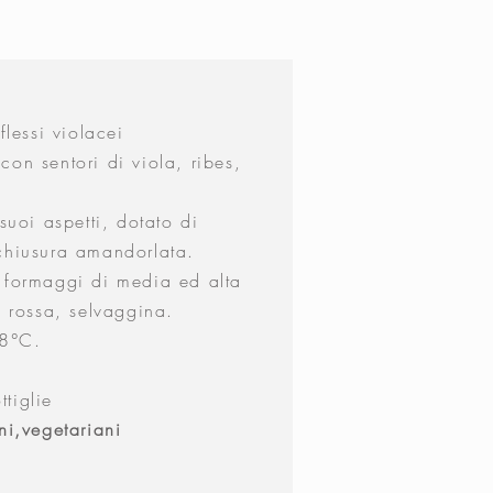
flessi violacei
on sentori di viola, ribes,
suoi aspetti, dotato di
 chiusura amandorlata.
formaggi di media ed alta
e rossa, selvaggina.
8°C.
%
tiglie
ni,vegetariani