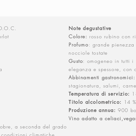
 D.O.C.
Note degustative
rlot
Colore:
rosso rubino con ri
Profumo
: grande pienezza c
nocciole tostate
Gusto
: omogeneo in tutti i 
a
eleganza e spessore, con
Abbinamenti gastronomici:
stagionatura, salumi, carn
1
Temperatura di servizio:
14 
Titolo alcolometrico:
900 bot
Produzione annua:
Vino adatto a celiaci,vega
ttobre, a seconda del grado
 condizioni climatiche. .