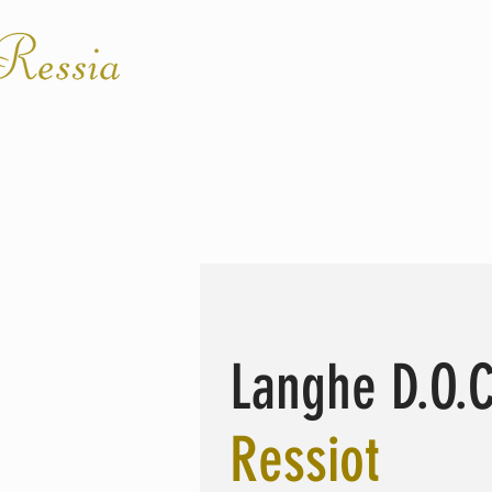
L'AZIENDA
I VINI
SH
Langhe D.O.C
Ressiot