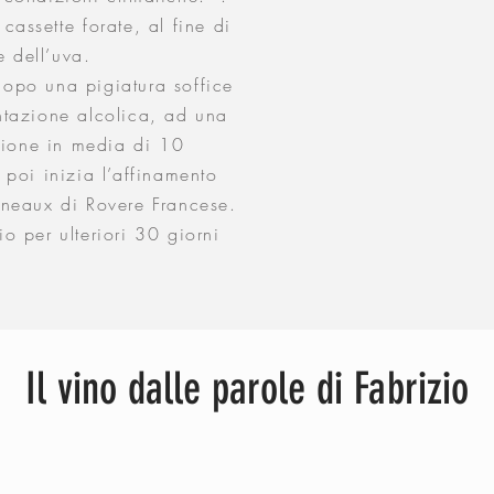
cassette forate, al fine di
 dell’uva.
opo una pigiatura soffice
ntazione alcolica, ad una
ione in media di 10
 poi inizia l’affinamento
nneaux di Rovere Francese.
o per ulteriori 30 giorni
Il vino dalle parole di Fabrizio