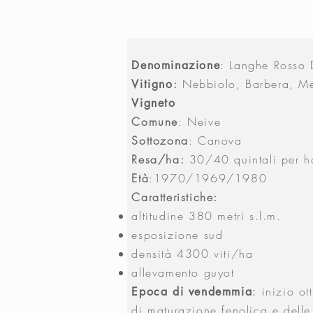
: Langhe Rosso
Denominazione
:
Nebbiolo, Barbera, Me
Vitigno
Vigneto
Comune
: Neive
Sottozona
: Canova
Resa/ha:
30/40 quintali per h
Età
:1970/1969/1980
Caratteristiche:
altitudine 380 metri s.l.m.
esposizione sud
densità 4300 viti/ha
allevamento guyot
inizio o
Epoca di vendemmia
:
di maturazione fenolica e delle