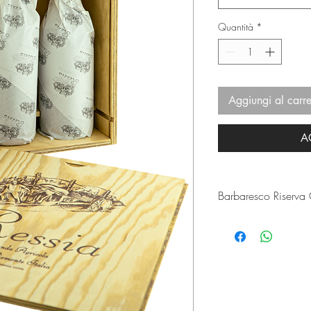
Quantità
*
Aggiungi al carre
A
Espressione estrema d
nelle annate destinate a