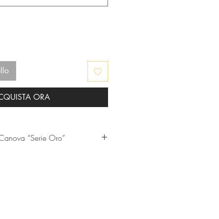
llo
CQUISTA ORA
Barbaresco Riserva Canova “Serie Oro”
el Barbaresco Canova , prodotto solo
 fare la storia del vino di Langa .