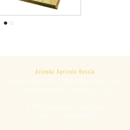
Azienda Agricola Ressia
Regione Canova 28 | 12052, Neive (CN) | Italy
(+39) 3336900131 |
info@ressia.com
© 2022 Azienda Agricola Ressia
P.Iva/ C.F. 03291930042