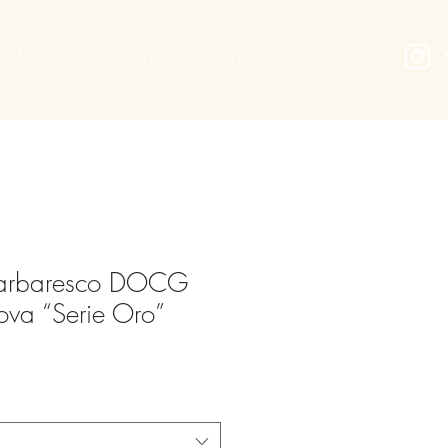
VIDEO
NEWS
More
Barbaresco DOCG
ova “Serie Oro”