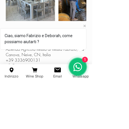
Ciao, siamo Fabrizio e Deborah, come
Dettagli di contatto
possiamo aiutarti ?
Azienda Agricola Ressia di Ressia Fabrizio, Via
Canova, Neive, CN, Italia
+39 3336900131
1
info@ressia.com
Indirizzo
Wine Shop
Email
Whatsapp
Azienda Agricola Ressia
Regione Canova 28 | 12052, Neive (CN) | Italy
(+39)
3336900131
|
info@ressia.com