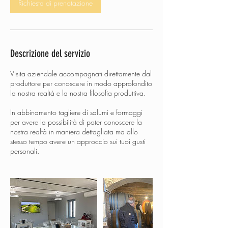
Richiesta di prenotazione
n
u
t
i
Descrizione del servizio
Visita aziendale accompagnati direttamente dal
produttore per conoscere in modo approfondito
la nostra realtà e la nostra filosofia produttiva.
In abbinamento tagliere di salumi e formaggi
per avere la possibilità di poter conoscere la
nostra realtà in maniera dettagliata ma allo
stesso tempo avere un approccio sui tuoi gusti