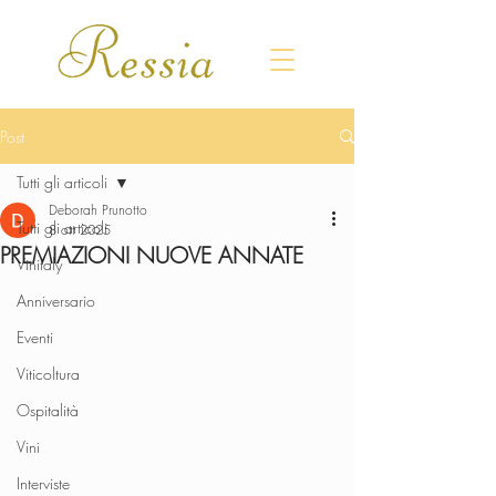
Post
Tutti gli articoli
Deborah Prunotto
Tutti gli articoli
8 ott 2025
PREMIAZIONI NUOVE ANNATE
Vinitaly
Anniversario
Eventi
Viticoltura
Ospitalità
Vini
Interviste